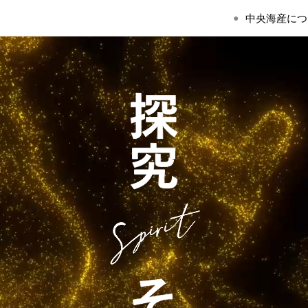
中央海産につ
●