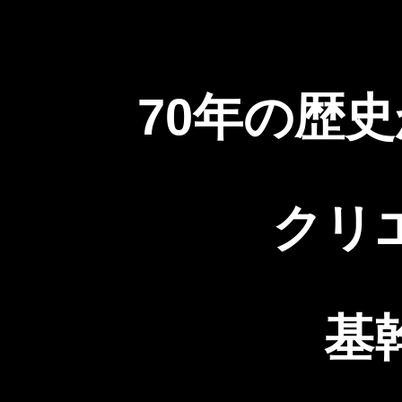
70年の歴
クリ
基