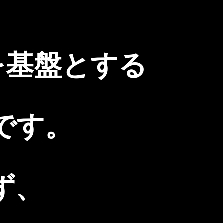
を基盤とする
です。
ず、