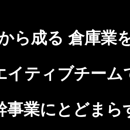
史から成る 倉庫業
エイティブチーム
幹事業にとどまら